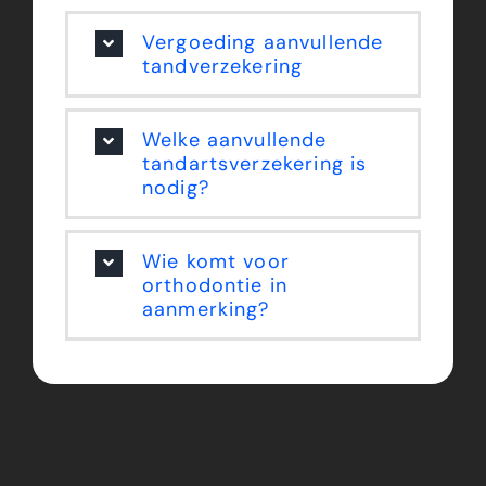
Vergoeding aanvullende
tandverzekering
Welke aanvullende
tandartsverzekering is
nodig?
Wie komt voor
orthodontie in
aanmerking?