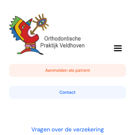
Ga
naar
inhoud
Toggle
Navigat
Home
Aanmelden als patient
De praktijk
Contact
De behandeling
Vragen over de verzekering
Algemene informatie