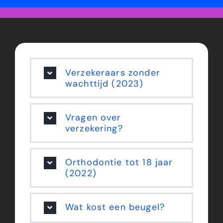
Verzekeraars zonder
wachttijd (2023)
Vragen over
verzekering?
Orthodontie tot 18 jaar
(2022)
Wat kost een beugel?