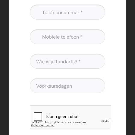
Mobiele telefoon
*
Tandarts
*
Voorkeursdagen