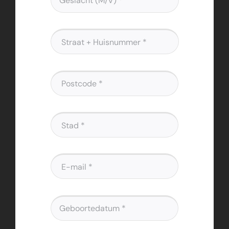
Straat + Huisnummer
*
Postcode
*
Stad
*
E-mail
*
Geboortedatum
*
Telefoonnummer
*