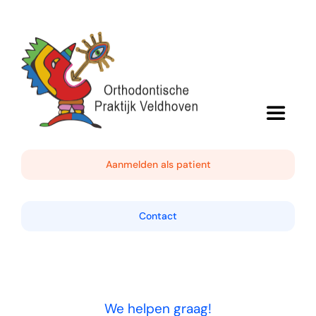
Ga
naar
inhoud
Toggle
Navigat
Home
Aanmelden als patient
De praktijk
Contact
De behandeling
Algemene informatie
We helpen graag!